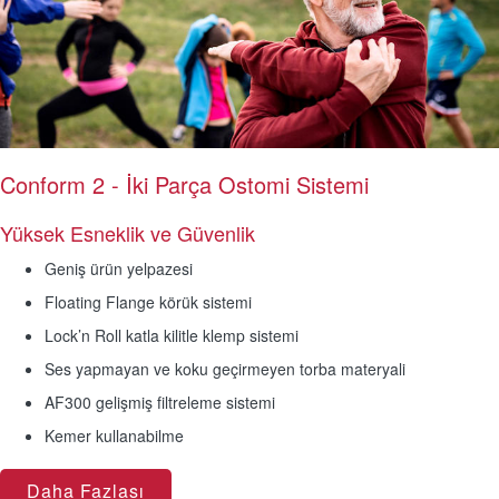
Conform 2 - İki Parça Ostomi Sistemi
Yüksek Esneklik ve Güvenlik
Geniş ürün yelpazesi
Floating Flange körük sistemi
Lock’n Roll katla kilitle klemp sistemi
Ses yapmayan ve koku geçirmeyen torba materyali
AF300 gelişmiş filtreleme sistemi
Kemer kullanabilme
Daha Fazlası